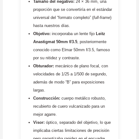
Tamaño del negativo:
24 × 36 mm, una
proporción que se convertiría en el estándar
universal del “formato completo” (
full-frame
)
hasta nuestros días.
Objetivo:
incorporaba un lente fijo
Leitz
Anastigmat 50mm f/3.5
, posteriormente
conocido como Elmar 50mm f/3.5, famoso
por su nitidez y contraste.
Obturador:
mecánico de plano focal, con
velocidades de 1/25 a 1/500 de segundo,
además de modo “B” para exposiciones
largas.
Construcción:
cuerpo metálico robusto,
recubierto de cuero vulcanizado para un
mejor agarre.
Visor:
óptico, separado del objetivo, lo que
implicaba ciertas limitaciones de precisión
pero garantizaba rapidez en el encuadre.