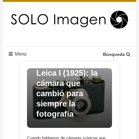
Skip
to
content
El fascinante mundo de la imagen y la fotografía
Solo Imagen
Reviews
Menú
Búsqueda
21/07/2025
MaestroDeLente
Leica I (1925): la
cámara que
cambió para
siempre la
fotografía
Cuando hablamos de cámaras icónicas que