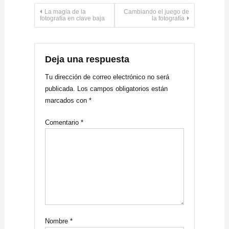
Navegación
La magia de la
Cambiando el juego de
fotografía en clave baja
la fotografía
de
entradas
Deja una respuesta
Tu dirección de correo electrónico no será
publicada.
Los campos obligatorios están
marcados con
*
Comentario
*
Nombre
*