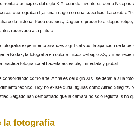
se remonta a principios del siglo XIX, cuando inventores como Nicépho
cesos que lograban fijar una imagen en una superficie. La célebre “h
rafía de la historia. Poco después, Daguerre presentó el daguerrotip
 antes reservado a la pintura.
 fotografía experimentó avances significativos: la aparición de la pelí
n a Kodak; la fotografía en color a inicios del siglo XX; y más recient
 práctica fotográfica al hacerla accesible, inmediata y global.
ue consolidando como arte. A finales del siglo XIX, se debatía si la fo
edimiento técnico. Hoy no existe duda: figuras como Alfred Stieglitz, 
ião Salgado han demostrado que la cámara no solo registra, sino que
e la fotografía