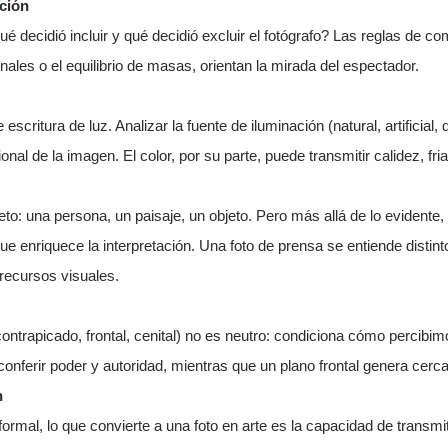
ción
é decidió incluir y qué decidió excluir el fotógrafo? Las reglas de c
onales o el equilibrio de masas, orientan la mirada del espectador.
e escritura de luz. Analizar la fuente de iluminación (natural, artificial
al de la imagen. El color, por su parte, puede transmitir calidez, fria
jeto: una persona, un paisaje, un objeto. Pero más allá de lo evidente
 que enriquece la interpretación. Una foto de prensa se entiende distint
ecursos visuales.
contrapicado, frontal, cenital) no es neutro: condiciona cómo percibim
onferir poder y autoridad, mientras que un plano frontal genera cerca
n
formal, lo que convierte a una foto en arte es la capacidad de transmi