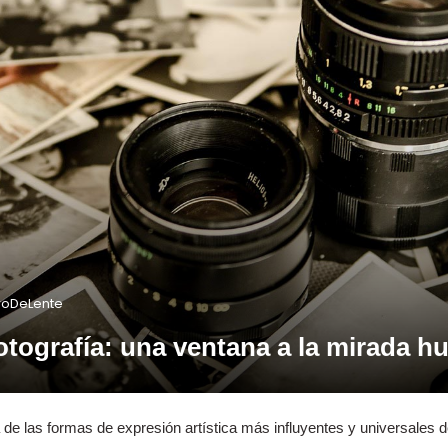
roDeLente
 fotografía: una ventana a la mirada 
a de las formas de expresión artística más influyentes y universales d